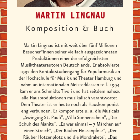
MARTIN LINGNAU
Komposition & Buch
Martin Lingnau ist mit weit über fünf Millionen
Besucher*innen seiner vielfach ausgezeichneten
Produktionen einer der erfolgreichsten
Musiktheaterautoren Deutschlands. Er absolvierte
1992 den Kontaktstudiengang für Popularmusik an
der Hochschule für Musik und Theater Hamburg und
nahm an internationalen Meisterklassen teil. 1994
kam er ans Schmidts Tivoli und hat seitdem nahezu
alle Hausproduktionen musikalisch verantwortet.
Dem Theater ist er heute noch als Hauskomponist
eng verbunden. Er komponierte u. a. die Musicals
„Swinging St. Pauli“, „Villa Sonnenschein“, „Der
Schuh des Manitu“, „Es war einmal – 7 Märchen auf
einen Streich“, „Der Räuber Hotzenplotz“, „Der
Räuber Hotzenplotz und die Mondrakete“, „Das