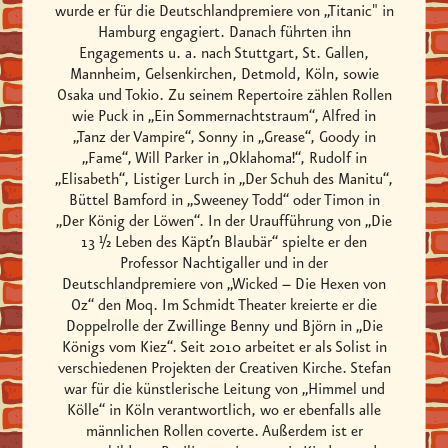
wurde er für die Deutschlandpremiere von „Titanic" in
Hamburg engagiert. Danach führten ihn
Engagements u. a. nach Stuttgart, St. Gallen,
Mannheim, Gelsenkirchen, Detmold, Köln, sowie
Osaka und Tokio. Zu seinem Repertoire zählen Rollen
wie Puck in „Ein Sommernachtstraum“, Alfred in
„Tanz der Vampire“, Sonny in „Grease“, Goody in
„Fame“, Will Parker in „Oklahoma!“, Rudolf in
„Elisabeth“, Listiger Lurch in „Der Schuh des Manitu“,
Büttel Bamford in „Sweeney Todd“ oder Timon in
„Der König der Löwen“. In der Uraufführung von „Die
13 1⁄2 Leben des Käpt’n Blaubär“ spielte er den
Professor Nachtigaller und in der
Deutschlandpremiere von „Wicked – Die Hexen von
Oz“ den Moq. Im Schmidt Theater kreierte er die
Doppelrolle der Zwillinge Benny und Björn in „Die
Königs vom Kiez“. Seit 2010 arbeitet er als Solist in
verschiedenen Projekten der Creativen Kirche. Stefan
war für die künstlerische Leitung von „Himmel und
Kölle“ in Köln verantwortlich, wo er ebenfalls alle
männlichen Rollen coverte. Außerdem ist er