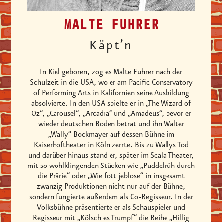
MALTE FUHRER
Käpt’n
In Kiel geboren, zog es Malte Fuhrer nach der
Schulzeit in die USA, wo er am Pacific Conservatory
of Performing Arts in Kalifornien seine Ausbildung
absolvierte. In den USA spielte er in „The Wizard of
Oz“, „Carousel“, „Arcadia“ und „Amadeus“, bevor er
wieder deutschen Boden betrat und ihn Walter
„Wally“ Bockmayer auf dessen Bühne im
Kaiserhoftheater in Köln zerrte. Bis zu Wallys Tod
und darüber hinaus stand er, später im Scala Theater,
mit so wohlklingenden Stücken wie „Puddelrüh durch
die Prärie“ oder „Wie fott jeblose“ in insgesamt
zwanzig Produktionen nicht nur auf der Bühne,
sondern fungierte außerdem als Co-Regisseur. In der
Volksbühne präsentierte er als Schauspieler und
Regisseur mit „Kölsch es Trumpf“ die Reihe „Hillig