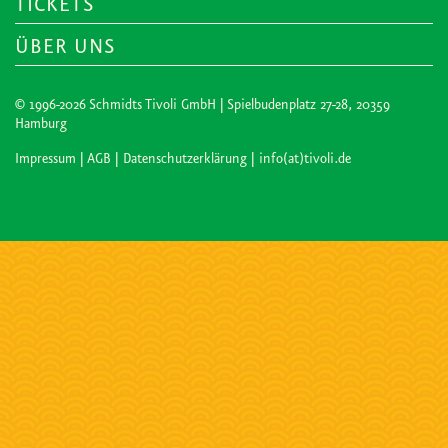
TICKETS
ÜBER UNS
© 1996-2026 Schmidts Tivoli GmbH | Spielbudenplatz 27-28, 20359
Hamburg
Impressum
|
AGB
|
Datenschutzerklärung
| info(at)tivoli.de